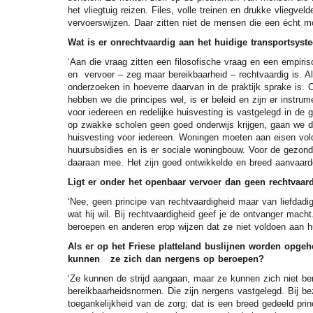
het vliegtuig reizen. Files, volle treinen en drukke vlieg
vervoerswijzen. Daar zitten niet de mensen die een écht m
Wat is er onrechtvaardig aan het huidige transportsyst
‘Aan die vraag zitten een filosofische vraag en een empiri
en vervoer – zeg maar bereikbaarheid – rechtvaardig is. 
onderzoeken in hoeverre daarvan in de praktijk sprake is.
hebben we die principes wel, is er beleid en zijn er instr
voor iedereen en redelijke huisvesting is vastgelegd in de 
op zwakke scholen geen goed onderwijs krijgen, gaan we d
huisvesting voor iedereen. Woningen moeten aan eisen vold
huursubsidies en is er sociale woningbouw. Voor de gezondhei
daaraan mee. Het zijn goed ontwikkelde en breed aanvaarde
Ligt er onder het openbaar vervoer dan geen rechtvaar
‘Nee, geen principe van rechtvaardigheid maar van liefdadig
wat hij wil. Bij rechtvaardigheid geef je de ontvanger macht. 
beroepen en anderen erop wijzen dat ze niet voldoen aan h
Als er op het Friese platteland buslijnen worden opge
kunnen ze zich dan nergens op beroepen?
‘Ze kunnen de strijd aangaan, maar ze kunnen zich niet ber
bereikbaarheidsnormen. Die zijn nergens vastgelegd. Bij b
toegankelijkheid van de zorg; dat is een breed gedeeld pri