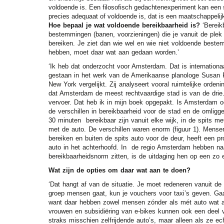
voldoende is. Een filosofisch gedachtenexperiment kan een 
precies adequaat of voldoende is, dat is een maatschappelijk
Hoe bepaal je wat voldoende bereikbaarheid is?
‘Bereik
bestemmingen (banen, voorzieningen) die je vanuit de plek
bereiken. Je ziet dan wie wel en wie niet voldoende beste
hebben, moet daar wat aan gedaan worden.’
‘Ik heb dat onderzocht voor Amsterdam. Dat is internationa
gestaan in het werk van de Amerikaanse planologe Susan F
New York vergelijkt. Zij analyseert vooral ruimtelijke orde
dat Amsterdam de meest rechtvaardige stad is van de drie.
vervoer. Dat heb ik in mijn boek opgepakt. Is Amsterdam o
de verschillen in bereikbaarheid voor de stad en de omligg
30 minuten bereikbaar zijn vanuit elke wijk, in de spits me
met de auto. De verschillen waren enorm (figuur 1). Mens
bereiken en buiten de spits auto voor de deur, heeft een p
auto in het achterhoofd. In de regio Amsterdam hebben na
bereikbaarheidsnorm zitten, is de uitdaging hen op een zo e
Wat zijn de opties om daar wat aan te doen?
‘Dat hangt af van de situatie. Je moet redeneren vanuit d
groep mensen gaat, kun je vouchers voor taxi’s geven. Gaa
want daar hebben zowel mensen zónder als mét auto wat aan.
vrouwen en subsidiëring van e-bikes kunnen ook een deel 
straks misschien zelfrijdende auto’s, maar alleen als ze ec