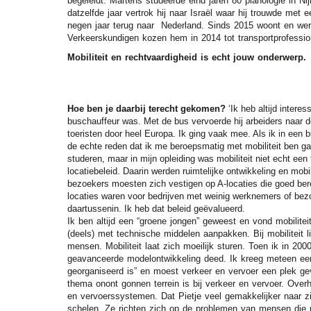
begeleidt. Martens studeerde eind jaren 80 planologie in N
datzelfde jaar vertrok hij naar Israël waar hij trouwde met
negen jaar terug naar Nederland. Sinds 2015 woont en werk
Verkeerskundigen kozen hem in 2014 tot transportprofessio
Mobiliteit en rechtvaardigheid is echt jouw onderwerp
Hoe ben je daarbij terecht gekomen?
‘Ik heb altijd intere
buschauffeur was. Met de bus vervoerde hij arbeiders naar de 
toeristen door heel Europa. Ik ging vaak mee. Als ik in een b
de echte reden dat ik me beroepsmatig met mobiliteit ben ga
studeren, maar in mijn opleiding was mobiliteit niet echt e
locatiebeleid. Daarin werden ruimtelijke ontwikkeling en mob
bezoekers moesten zich vestigen op A-locaties die goed ber
locaties waren voor bedrijven met weinig werknemers of bezo
daartussenin. Ik heb dat beleid geëvalueerd.
Ik ben altijd een “groene jongen” geweest en vond mobilite
(deels) met technische middelen aanpakken. Bij mobiliteit l
mensen. Mobiliteit laat zich moeilijk sturen. Toen ik in 20
geavanceerde modelontwikkeling deed. Ik kreeg meteen een 
georganiseerd is” en moest verkeer en vervoer een plek ge
thema onont gonnen terrein is bij verkeer en vervoer. Over
en vervoerssystemen. Dat Pietje veel gemakkelijker naar 
schelen. Ze richten zich op de problemen van mensen die rel