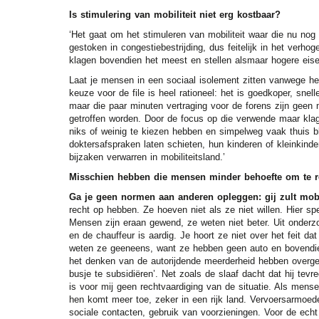
Is stimulering van mobiliteit niet erg kostbaar?
‘Het gaat om het stimuleren van mobiliteit waar die nu nog 
gestoken in congestiebestrijding, dus feitelijk in het verh
klagen bovendien het meest en stellen alsmaar hogere eis
Laat je mensen in een sociaal isolement zitten vanwege he
keuze voor de file is heel rationeel: het is goedkoper, snel
maar die paar minuten vertraging voor de forens zijn geen
getroffen worden. Door de focus op die verwende maar kla
niks of weinig te kiezen hebben en simpelweg vaak thuis b
doktersafspraken laten schieten, hun kinderen of kleinkinde
bijzaken verwarren in mobiliteitsland.’
Misschien hebben die mensen minder behoefte om te r
Ga je geen normen aan anderen opleggen: gij zult mob
recht op hebben. Ze hoeven niet als ze niet willen. Hier spe
Mensen zijn eraan gewend, ze weten niet beter. Uit onderzo
en de chauffeur is aardig. Je hoort ze niet over het feit 
weten ze geeneens, want ze hebben geen auto en bovendien
het denken van de autorijdende meerderheid hebben overgen
busje te subsidiëren’. Net zoals de slaaf dacht dat hij tev
is voor mij geen rechtvaardiging van de situatie. Als mens
hen komt meer toe, zeker in een rijk land. Vervoersarmoe
sociale contacten, gebruik van voorzieningen. Voor de ech