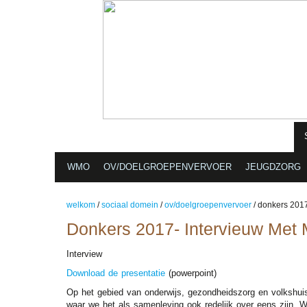
ORGANISATIE
ACTUEEL
NIEUWSBRIEVEN
WMO
OV/DOELGROEPENVERVOER
JEUGDZORG
welkom
/
sociaal domein
/
ov/doelgroepenvervoer
/
donkers 2017
Donkers 2017- Intervieuw Met 
Interview
Download de presentatie
(powerpoint)
Op het gebied van onderwijs, gezondheidszorg en volkshui
waar we het als samenleving ook redelijk over eens zijn.