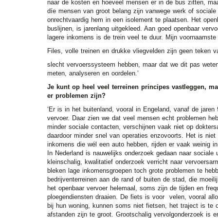
naar de kosten en hoeveel mensen er in de bus zitten, maa
díe mensen van groot belang zijn vanwege werk of sociale c
onrechtvaardig hem in een isolement te plaatsen. Het ope
buslijnen, is jarenlang uitgekleed. Aan goed openbaar vervo
lagere inkomens is de trein veel te duur. Mijn voornaamste
Files, volle treinen en drukke vliegvelden zijn geen teke
slecht vervoerssysteem hebben, maar dat we dit pas wete
meten, analyseren en oordelen.’
Je kunt op heel veel terreinen principes vastleggen, ma
er problemen zijn?
‘Er is in het buitenland, vooral in Engeland, vanaf de jaren
vervoer. Daar zien we dat veel mensen echt problemen hebb
minder sociale contacten, verschijnen vaak niet op doktersa
daardoor minder snel van operaties enzovoorts. Het is nie
inkomens die wél een auto hebben, rijden er vaak weinig in
In Nederland is nauwelijks onderzoek gedaan naar sociale u
kleinschalig, kwalitatief onderzoek verricht naar vervoersa
bleken lage inkomensgroepen toch grote problemen te heb
bedrijventerreinen aan de rand of buiten de stad, die moeil
het openbaar vervoer helemaal, soms zijn de tijden en fre
ploegendiensten draaien. De fiets is voor velen, vooral all
bij hun woning, kunnen soms niet fietsen, het traject is te 
afstanden zijn te groot. Grootschalig vervolgonderzoek is 