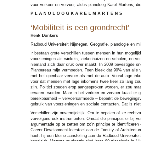
voor verkeer en vervoer, aldus planoloog Karel Martens, die
P L A N O L O O G K A R E L M A R T E N S
‘Mobiliteit is een grondrecht’
Henk Donkers
Radboud Universiteit Nijmegen, Geografie, planologie en mi
‘r bestaan grote verschillen tussen mensen in hun mogelijk
voorzieningen als winkels, ziekenhuizen en scholen, en vrie
niemand zich daar druk over maakt. In 2009 bevestigde onde
Planbureau mijn vermoeden. Toen bleek dat 90% van alle v
met het openbaar vervoer als met de auto. Vooral lage in
voor dat mensen met lage inkomens twee keer zo lang zoud
zijn. Politici zouden erop aangesproken worden, er zou maa
ervaren worden. Maar in het verkeer en vervoer kraait er g
bereikbaarheid – vervoersarmoede – beperkt de bewegingsv
gebruik van voorzieningen en sociale contacten. Dat is niet 
Verschillen zijn onvermijdelijk. Om te bepalen of ze rechtva
vervolgens ook instrumenten. Omdat die principes er bij ver
argumentatie op te zetten om zo’n principe te identificere
Career Development-leerstoel aan de Faculty of Architectur
heeft hij een kleine aanstelling aan de Radboud Universite