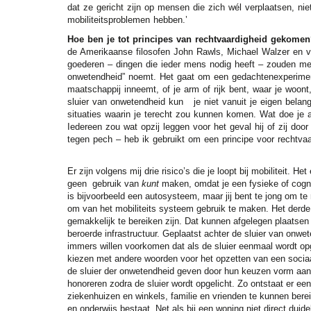
dat ze gericht zijn op mensen die zich wél verplaatsen, nie
mobiliteitsproblemen hebben.’
Hoe ben je tot principes van rechtvaardigheid gekome
de Amerikaanse filosofen John Rawls, Michael Walzer en vo
goederen – dingen die ieder mens nodig heeft – zouden m
onwetendheid” noemt. Het gaat om een gedachtenexperiment 
maatschappij inneemt, of je arm of rijk bent, waar je woont
sluier van onwetendheid kun je niet vanuit je eigen belan
situaties waarin je terecht zou kunnen komen. Wat doe je al
Iedereen zou wat opzij leggen voor het geval hij of zij doo
tegen pech – heb ik gebruikt om een principe voor rechtvaar
Er zijn volgens mij drie risico’s die je loopt bij mobiliteit. H
geen gebruik van
kunt
maken, omdat je een fysieke of cogni
is bijvoorbeeld een autosysteem, maar jij bent te jong om te r
om van het mobiliteits systeem gebruik te maken. Het derde
gemakkelijk te bereiken zijn. Dat kunnen afgelegen plaatsen
beroerde infrastructuur. Geplaatst achter de sluier van onwet
immers willen voorkomen dat als de sluier eenmaal wordt opg
kiezen met andere woorden voor het opzetten van een sociaa
de sluier der onwetendheid geven door hun keuzen vorm aan 
honoreren zodra de sluier wordt opgelicht. Zo ontstaat er e
ziekenhuizen en winkels, familie en vrienden te kunnen bere
en onderwijs bestaat. Net als bij een woning niet direct duidel