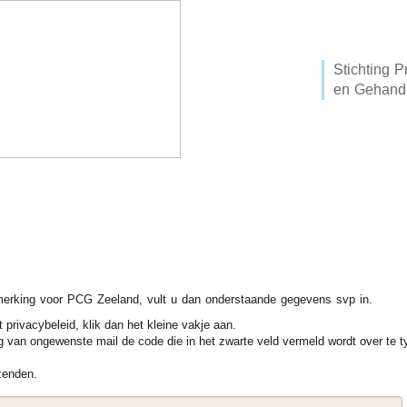
Stichting P
en Gehandi
L
NIEUWSBRIEVEN
SOCIAAL DOMEIN
VN VERDRAG
LI
merking voor PCG Zeeland, vult u dan onderstaande gegevens svp in.
privacybeleid, klik dan het kleine vakje aan.
g van ongewenste mail de code die in het zwarte veld vermeld wordt over te ty
zenden.