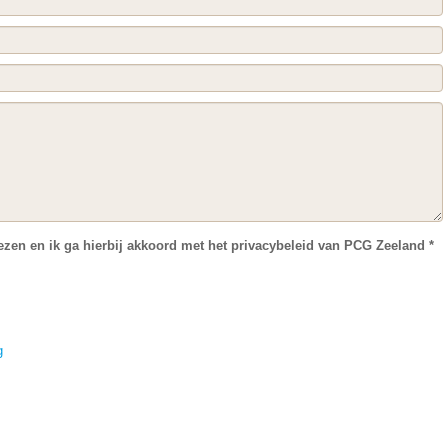
lezen en ik ga hierbij akkoord met het privacybeleid van PCG Zeeland *
g