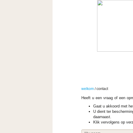
ORGANISATIE
ACTUEE
welkom
/
contact
Heeft u een vraag of een op
Gaat u akkoord met het 
U dient ter beschermin
daarnaast.
Klik vervolgens op ver