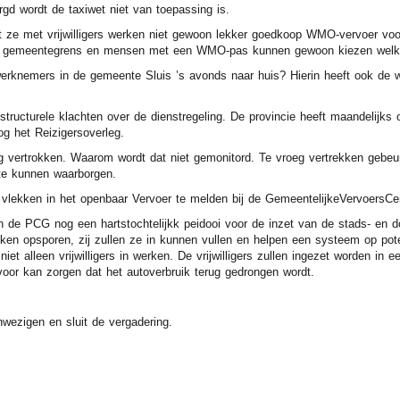
gd wordt de taxiwet niet van toepassing is.
t ze met vrijwilligers werken niet gewoon lekker goedkoop WMO-vervoer v
 de gemeentegrens en mensen met een WMO-pas kunnen gewoon kiezen welk 
rknemers in de gemeente Sluis ’s avonds naar huis? Hierin heeft ook de 
tructurele klachten over de dienstregeling. De provincie heeft maandelijks 
og het Reizigersoverleg.
g vertrokken. Waarom wordt dat niet gemonitord. Te vroeg vertrekken geb
 te kunnen waarborgen.
de vlekken in het openbaar Vervoer te melden bij de GemeentelijkeVervoersCen
an de PCG nog een hartstochtelijkk peidooi voor de inzet van de stads- en
kken opsporen, zij zullen ze in kunnen vullen en helpen een systeem op pote
et alleen vrijwilligers in werken. De vrijwilligers zullen ingezet worden in 
oor kan zorgen dat het autoverbruik terug gedrongen wordt.
nwezigen en sluit de vergadering.