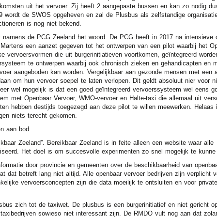
nkomsten uit het vervoer. Zij heeft 2 aangepaste bussen en kan zo nodig d
19 wordt de SWOS opgeheven en zal de Plusbus als zelfstandige organisati
tioneren is nog niet bekend.
ens de PCG Zeeland het woord. De PCG heeft in 2017 na intensieve c
 Martens een aanzet gegeven tot het ontwerpen van een pilot waarbij het O
e vervoersvormen die uit burgerinitiatieven voortkomen, geïntegreerd worde
oersysteem te ontwerpen waarbij ook chronisch zieken en gehandicapten en 
ervoer aangeboden kan worden. Vergelijkbaar aan gezonde mensen met een a
aan om hun vervoer soepel te laten verlopen. Dit geldt absoluut nier voor ni
eer wel mogelijk is dat een goed geïntegreerd vervoerssysteem wel eens g
em met Openbaar Vervoer, WMO-vervoer en Halte-taxi die allemaal uit vers
en hebben destijds toegezegd aan deze pilot te willen meewerken. Helaas 
na de verkiezingen niets terecht ge
n aan bod.
ikbaar Zeeland”. Bereikbaar Zeeland is in feite alleen een website waar alle
ariseerd. Het doel is om succesvolle experimenten zo snel mogelijk te kunne
nformatie door provincie en gemeenten over de beschikbaarheid van openbaa
at dat betreft lang niet altijd. Alle openbaar vervoer bedrijven zijn verplicht
lijke vervoersconcepten zijn die data moeilijk te ontsluiten en voor private 
bus zich tot de taxiwet. De plusbus is een burgerinitiatief en niet gericht 
or taxibedrijven sowieso niet interessant zijn. De RMDO vult nog aan dat zola