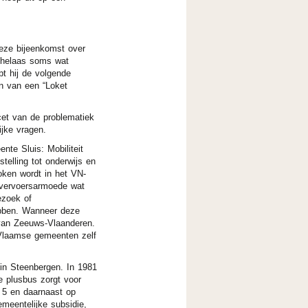
eze bijeenkomst over
 helaas soms wat
t hij de volgende
en van een “Loket
et van de problematiek
ijke vragen.
te Sluis: Mobiliteit
elling tot onderwijs en
oken wordt in het VN-
 vervoersarmoede wat
ezoek of
ebben. Wanneer deze
 van Zeeuws-Vlaanderen.
-Vlaamse gemeenten zelf
in Steenbergen. In 1981
e plusbus zorgt voor
 5 en daarnaast op
emeentelijke subsidie,