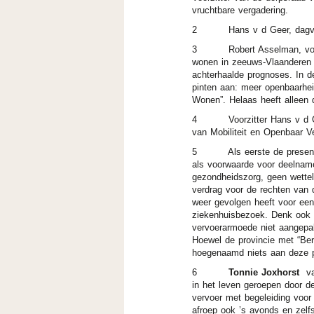
vruchtbare vergadering.
2 Hans v d Geer, dagvoorzi
3 Robert Asselman, voorzitt
wonen in zeeuws-Vlaanderen 
achterhaalde prognoses. In d
pinten aan: meer openbaarheid
Wonen”. Helaas heeft alleen
4 Voorzitter Hans v d Geer 
van Mobiliteit en Openbaar Ve
5 Als eerste de present
als voorwaarde voor deelname
gezondheidszorg, geen wettel
verdrag voor de rechten van 
weer gevolgen heeft voor ee
ziekenhuisbezoek. Denk ook 
vervoerarmoede niet aangepak
Hoewel de provincie met “Be
hoegenaamd niets aan deze p
6
Tonnie Joxhorst
van
in het leven geroepen door d
vervoer met begeleiding voor
afroep ook ’s avonds en zelfs