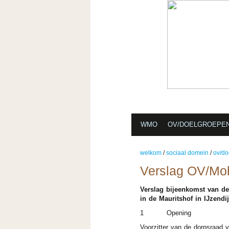
ORGANISATIE
ACTUEE
WMO
OV/DOELGROEPE
welkom
/
sociaal domein
/
ov/do
Verslag OV/Mobi
Verslag bijeenkomst van de
in de Mauritshof in IJzendi
1 Opening
Voorzitter van de dorpsraad 