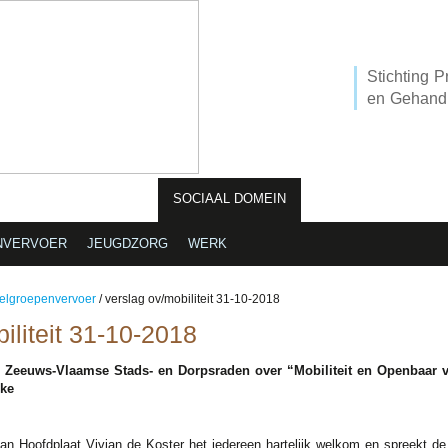
Stichting P
en Gehandi
L
NIEUWSBRIEVEN
SOCIAAL DOMEIN
VN VERDRAG
LI
NVERVOER
JEUGDZORG
WERK
elgroepenvervoer
/
verslag ov/mobiliteit 31-10-2018
liteit 31-10-2018
 Zeeuws-Vlaamse Stads- en Dorpsraden over “Mobiliteit en Openbaar v
jke
van Hoofdplaat Vivian de Koster het iedereen hartelijk welkom en spreekt de