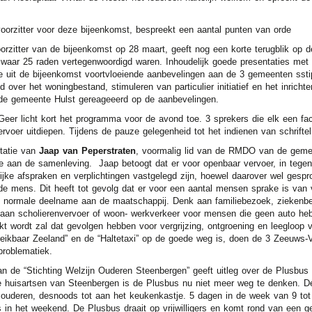
tter voor deze bijeenkomst, bespreekt een aantal punten van orde
er van de bijeenkomst op 28 maart, geeft nog een korte terugblik op d
waar 25 raden vertegenwoordigd waren. Inhoudelijk goede presentaties met
e uit de bijeenkomst voortvloeiende aanbevelingen aan de 3 gemeenten sstip
 over het woningbestand, stimuleren van particulier initiatief en het inricht
 de gemeente Hulst gereageeerd op de aanbevelingen.
licht kort het programma voor de avond toe. 3 sprekers die elk een fac
rvoer uitdiepen. Tijdens de pauze gelegenheid tot het indienen van schriftel
atie van
Jaap van Peperstraten
, voormalig lid van de RMDO van de gemeen
 aan de samenleving. Jaap betoogt dat er voor openbaar vervoer, in tegenst
ijke afspraken en verplichtingen vastgelegd zijn, hoewel daarover wel gespr
de mens. Dit heeft tot gevolg dat er voor een aantal mensen sprake is van
n normale deelname aan de maatschappij. Denk aan familiebezoek, ziekenb
aan scholierenvervoer of woon- werkverkeer voor mensen die geen auto h
t wordt zal dat gevolgen hebben voor vergrijzing, ontgroening en leegloop
reikbaar Zeeland” en de “Haltetaxi” op de goede weg is, doen de 3 Zeeuws
roblematiek.
 de “Stichting Welzijn Ouderen Steenbergen” geeft uitleg over de Plusbus 
e huisartsen van Steenbergen is de Plusbus nu niet meer weg te denken. D
 ouderen, desnoods tot aan het keukenkastje. 5 dagen in de week van 9 tot
 in het weekend. De Plusbus draait op vrijwilligers en komt rond van een g