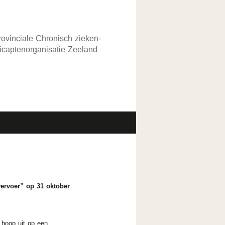
rovinciale Chronisch zieken-
captenorganisatie Zeeland
NKS
CONTACT
ARCHIEF
ervoer” op 31 oktober
 hoop uit op een