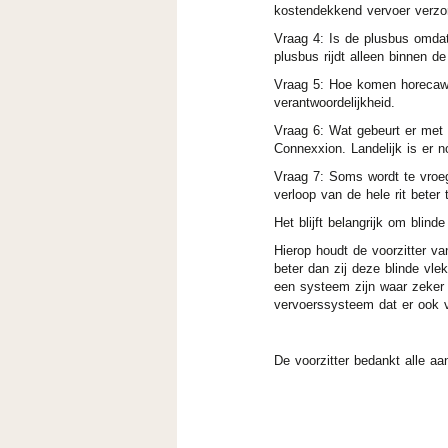
kostendekkend vervoer verzor
Vraag 4: Is de plusbus omda
plusbus rijdt alleen binnen
Vraag 5: Hoe komen horecawe
verantwoordelijkheid.
Vraag 6: Wat gebeurt er met s
Connexxion. Landelijk is er n
Vraag 7: Soms wordt te vroe
verloop van de hele rit beter
Het blijft belangrijk om blin
Hierop houdt de voorzitter v
beter dan zij deze blinde vle
een systeem zijn waar zeker ni
vervoerssysteem dat er ook v
De voorzitter bedankt alle aa