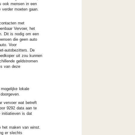
us ook mensen in een
e verder moeten gaan.
ontacten met
penbaar Vervoer, het
n. Dit is nodig om een
mensen die geen auto
uto. Voor
et-autobezitters. De
oedkoper uit zou kunnen
chillende geldstromen
is van deze
komen.
 mogelijke lokale
 doorgeven.
r vervoer wat betreft
 voor 9292 data aan te
initiatieven is dat
op het maken van winst.
ng er slechts