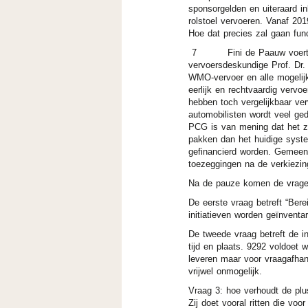
sponsorgelden en uiteraard i
rolstoel vervoeren. Vanaf 20
Hoe dat precies zal gaan func
7 Fini de Paauw voert nam
vervoersdeskundige Prof. Dr.
WMO-vervoer en alle mogelijk
eerlijk en rechtvaardig verv
hebben toch vergelijkbaar v
automobilisten wordt veel ged
PCG is van mening dat het z
pakken dan het huidige syste
gefinancierd worden. Gemeent
toezeggingen 
Na de pauze komen de vrage
De eerste vraag betreft “Bere
initiatieven worden geïnvent
De tweede vraag betreft de i
tijd en plaats. 9292 voldoet w
leveren maar voor vraagafhanke
vrijwel onmogelijk.
Vraag 3: hoe verhoudt de plus
Zij doet vooral ritten die vo